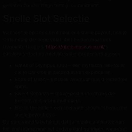
genieten zonder lange termijn commitment.
Snelle Slot Selectie
Wanneer je op zoek bent naar een snelle payout, heb je
slots nodig die hoge volatiliteit bieden maar ook
frequente triggers.
https://gransinoscasino.nl/
’s
catalogus staat vol met titels die dat perfect passen.
Gates of Olympus 1000 – een mythisch reel‑roller
die je bankroll in seconden kan exploderen.
Book of Dead – klassiek avontuur met directe free
spins.
Sweet Bonanza – snoep‑gekleurde chaos die
beloont met grote multipliers.
Fire in the Hole – een snel‑vuur shooter‑thema met
snelle payout‑cycli.
De pure variatie betekent dat je in enkele minuten van
het ene thema naar het andere kunt springen, waardoor