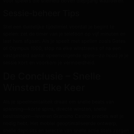
voor spelers die snelheid boven diepgang waarderen.
Sessie‑beheer Tips
Stel een duidelijke tijdslimiet voordat je begint te
spelen: zet de timer van je telefoon op vijf minuten en
laat hem afgaan. Als je speelt met spellen zoals Gates
of Olympus 1000, stop na elke winstreeks of na een
vastgesteld aantal opeenvolgende spins—zo houd je je
sessie kort en voorkom je vermoeidheid.
De Conclusie – Snelle
Winsten Elke Keer
Als je speelmentaliteit draait om snelle beats van
spanning—korte spins, directe winsten, snelle
beslissingen—leveren Gransino Casino precies wat je
nodig hebt. Het mobiel geoptimaliseerde ontwerp,
snelle deposits en selectie van snelle actie titels zorgen