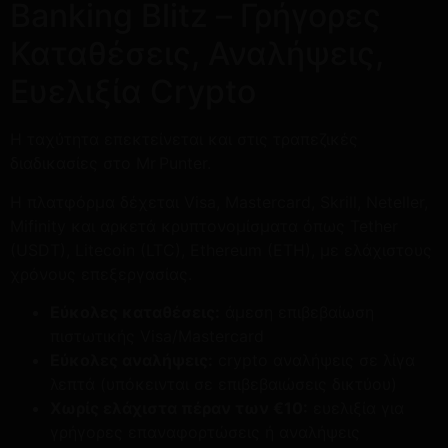
Banking Blitz – Γρήγορες
Καταθέσεις, Αναλήψεις,
Ευελιξία Crypto
Η ταχύτητα επεκτείνεται και στις τραπεζικές
διαδικασίες στο Mr Punter.
Η πλατφόρμα δέχεται Visa, Mastercard, Skrill, Neteller,
Mifinity και αρκετά κρυπτονομίσματα όπως Tether
(USDT), Litecoin (LTC), Ethereum (ETH), με ελάχιστους
χρόνους επεξεργασίας.
Εύκολες καταθέσεις:
άμεση επιβεβαίωση
πιστωτικής Visa/Mastercard
Εύκολες αναλήψεις:
crypto αναλήψεις σε λίγα
λεπτά (υπόκεινται σε επιβεβαιώσεις δικτύου)
Χωρίς ελάχιστα πέραν των €10:
ευελιξία για
γρήγορες επαναφορτώσεις ή αναλήψεις