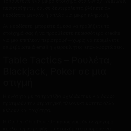
Τοποθετείτε ένα μικρό στοίχημα στο
Candy Treasures
,
περιστρέφετε, και σε δευτερόλεπτα βλέπετε αν
κερδίσατε μεγάλο ή απλώς μια μικρή πληρωμή.
Αν κερδίσετε, μπορείτε άμεσα να τραβήξετε το
στοίχημά σας ή να προσθέσετε περισσότερα credits
για μια επιπλέον περιστροφή—χωρίς να περιμένετε
επιβεβαιωτικά email ή χειροκίνητες επαναφορτώσεις.
Table Tactics – Ρουλέτα,
Blackjack, Poker σε μια
στιγμή
Η ενότητα με τα τραπέζια σχεδιάστηκε για όσους
προτιμούν την στρατηγική πλεονεκτικότητα αλλά
θέλουν και ταχύτητα.
Η Golden Chip Roulette προσφέρει έναν γρήγορο
κύκλο περιστροφής· τα στοιχήματα μπορούν να