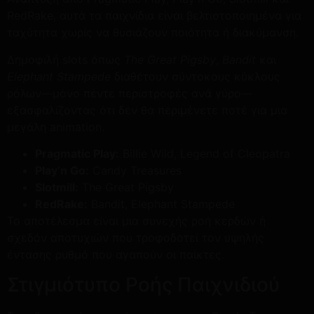
RedRake, αυτά τα παιχνίδια είναι βελτιστοποιημένα για
ταχύτητα χωρίς να θυσιάζουν ποιότητα ή διακύμανση.
Δημοφιλή slots όπως
The Great Pigsby
,
Bandit
και
Elephant Stampede
διαθέτουν σύντοκους κύκλους
ρόλων—μόνο πέντε περιστροφές ανά γύρο—
εξασφαλίζοντας ότι δεν θα περιμένετε ποτέ για μια
μεγάλη animation.
Pragmatic Play:
Billie Wild, Legend of Cleopatra
Play’n Go:
Candy Treasures
Slotmill:
The Great Pigsby
RedRake:
Bandit, Elephant Stampede
Το αποτέλεσμα είναι μια συνεχής ροή κερδών ή
σχεδόν αποτυχιών που τροφοδοτεί τον υψηλής
έντασης ρυθμό που αγαπούν οι παίκτες.
Στιγμιότυπο Ροής Παιχνιδιού