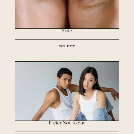
σχεδόν αμέσως μετά την κύρια περιστροφή.
Το Ruby Blackjack μεταδίδει ζωντανούς dealers που
δέχονται στοιχήματα σε πραγματικό χρόνο—κάθε χέρι
διαρκεί λιγότερο από τρία λεπτά από την έναρξη μέχρι
Male
το τέλος.
Select
Crazy Time:
γρήγορες περιστροφές τροχού +
άμεσες ενεργοποιήσεις μπόνους
Ruby Blackjack:
ζωντανός dealer με γρήγορα
κύματα χεριών
Ο συνδυασμός ζωντανής αλληλεπίδρασης και
ταχύτητας ικανοποιεί παίκτες που θέλουν
αυθεντικότητα χωρίς απώλεια χρόνου.
Τυπική Ζωντανή Συνεδρία
Ένας παίκτης συνδέεται κατά τη διάρκεια διαλείμματος
Prefer Not To Say
για φαγητό, τοποθετεί ένα αρχικό στοίχημα στο “Coin
Flip” του Crazy Time, βλέπει τη ρόδα να γυρίζει σε