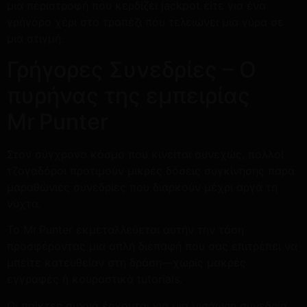
μια περιστροφή που κερδίζει jackpot είτε για ένα
γρήγορο χέρι στο τραπέζι που τελειώνει μια γύρα σε
μια στιγμή.
Γρήγορες Συνεδρίες – Ο
πυρήνας της εμπειρίας
Mr Punter
Στον σύγχρονο κόσμο που κινείται συνεχώς, πολλοί
τζογαδόροι προτιμούν μικρές δόσεις συγκίνησης παρά
μαραθώνιες συνεδρίες που διαρκούν μέχρι αργά τη
νύχτα.
Το Mr Punter εκμεταλλεύεται αυτήν την τάση
προσφέροντας μια απλή διεπαφή που σας επιτρέπει να
μπείτε κατευθείαν στη δράση—χωρίς μακρές
εγγραφές ή κουραστικά tutorials.
Οι παίκτες συχνά έρχονται για μια μισάωρη συνεδρία,