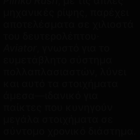
Plinko Rush
, με τις απλές
μηχανικές ρίψης, παρέχει
αποτελέσματα σε χιλιοστά
του δευτερολέπτου·
Aviator
, γνωστό για το
ευμετάβλητο σύστημα
πολλαπλασιαστών, λύνει
και αυτό τα στοιχήματα
άμεσα—ιδανικό για
παίκτες που κυνηγούν
μεγάλα στοιχήματα σε
σύντομο χρονικό διάστημα.