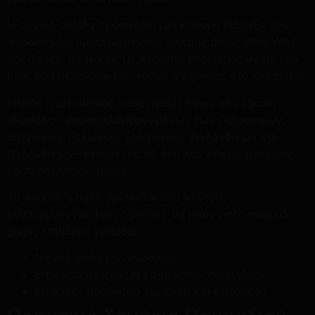
Η αρχική σελίδα προσφέρει μια καθαρή διάταξη που
αναδεικνύει προτεινόμενους τίτλους όπως
Billie Wild
και
Candy Treasures
, με κουμπιά στοιχημάτων με ένα
κλικ που μειώνουν τον χρόνο αναμονής στο ελάχιστο.
Επειδή η ιστοσελίδα υποστηρίζει πάνω από είκοσι
γλώσσες—συμπεριλαμβανομένων των Γερμανικών,
Ισπανικών, Γαλλικών, Ελληνικών, Φινλανδικών και
Ολλανδικών—οι παίκτες σε όλο τον κόσμο μπορούν
να πλοηγηθούν άμεσα.
Το κουμπί “Login” βρίσκεται στο κέντρο,
ενθαρρύνοντας τους χρήστες να μπουν στο παιχνίδι
χωρίς επιπλέον εμπόδια.
Μενού επιλογής γλώσσας
Επίκαιρο αφιέρωμα κορυφαίων παιχνιδιών
Εμφανές σύνδεσμο για login και κατάθεση