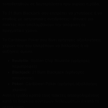
τοποθετηθούν σε δευτερόλεπτα πριν γυρίσει η ρόδα.
Το 21 Burn Blackjack σου επιτρέπει να χτυπήσεις ή να
σταθείς με αστραπιαίες αντιδράσεις—ιδανικό για
παίκτες που απολαμβάνουν την απόφαση σε
πραγματικό χρόνο.
Το Caribbean Poker σου δίνει γρήγορες αξιολογήσεις
χεριών που σου επιτρέπουν να διπλώσεις ή να
αυξήσεις άμεσα.
Roulette:
Golden Chip Roulette (γρήγορες
περιστροφές)
Blackjack:
21 Burn Blackjack (γρήγορες
αποφάσεις)
Poker:
Caribbean Poker (γρήγορη αξιολόγηση
χεριών)
Αυτή η τριάδα κρατά τους παίκτες απασχολημένους
κατά τη διάρκεια σύντομων διαλειμμάτων ή κατά τη
μετακίνηση.