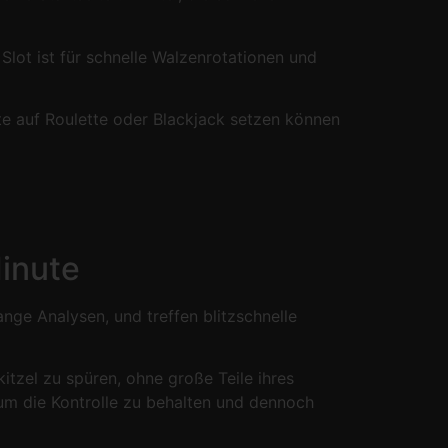
 Slot ist für schnelle Walzenrotationen und
ute auf Roulette oder Blackjack setzen können
Minute
lange Analysen, und treffen blitzschnelle
tzel zu spüren, ohne große Teile ihres
, um die Kontrolle zu behalten und dennoch