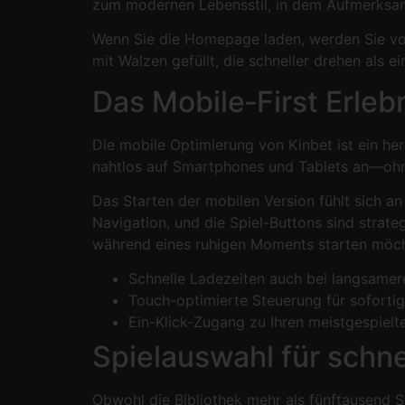
zum modernen Lebensstil, in dem Aufmerksam
Wenn Sie die Homepage laden, werden Sie von 
mit Walzen gefüllt, die schneller drehen als e
Das Mobile‑First Erleb
Die mobile Optimierung von Kinbet ist ein he
nahtlos auf Smartphones und Tablets an—ohn
Das Starten der mobilen Version fühlt sich a
Navigation, und die Spiel-Buttons sind strate
während eines ruhigen Moments starten möc
Schnelle Ladezeiten auch bei langsame
Touch-optimierte Steuerung für soforti
Ein-Klick-Zugang zu Ihren meistgespielte
Spielauswahl für schn
Obwohl die Bibliothek mehr als fünftausend Sp