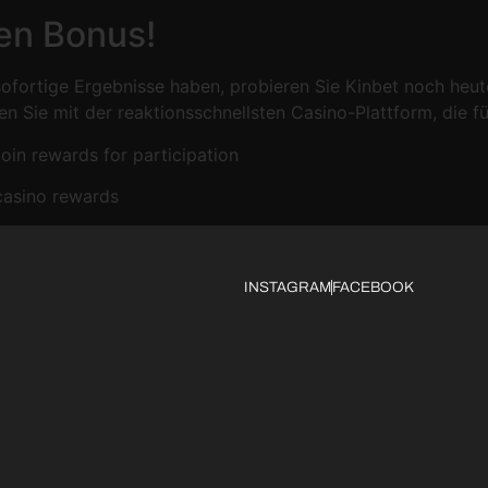
ren Bonus!
ofortige Ergebnisse haben, probieren Sie Kinbet noch heute
n Sie mit der reaktionsschnellsten Casino-Plattform, die 
INSTAGRAM
FACEBOOK