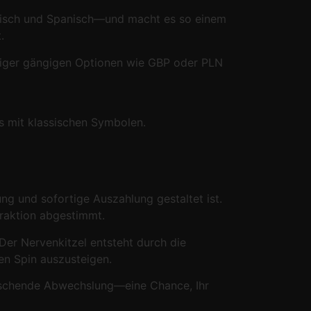
esisch und Spanisch—und macht es so einem
.
niger gängigen Optionen wie GBP oder PLN
s mit klassischen Symbolen.
ung und sofortige Auszahlung gestaltet ist.
eraktion abgestimmt.
Der Nervenkitzel entsteht durch die
en Spin auszusteigen.
rischende Abwechslung—eine Chance, Ihr