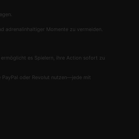
legen.
nd adrenalinhaltiger Momente zu vermeiden.
rmöglicht es Spielern, ihre Action sofort zu
e PayPal oder Revolut nutzen—jede mit