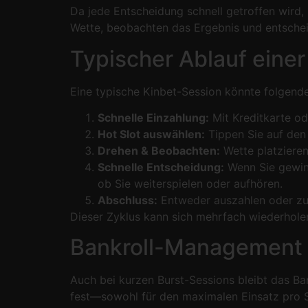
Da jede Entscheidung schnell getroffen wird
Wette, beobachten das Ergebnis und entschei
Typischer Ablauf einer
Eine typische Kinbet-Session könnte folgen
Schnelle Einzahlung:
Mit Kreditkarte od
Hot Slot auswählen:
Tippen Sie auf den 
Drehen & Beobachten:
Wette platziere
Schnelle Entscheidung:
Wenn Sie gewinn
ob Sie weiterspielen oder aufhören.
Abschluss:
Entweder auszahlen oder zu 
Dieser Zyklus kann sich mehrfach wiederholen
Bankroll-Management b
Auch bei kurzen Burst-Sessions bleibt das Ba
fest—sowohl für den maximalen Einsatz pro Sp