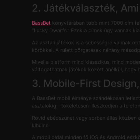
2. Játékválaszték, Am
BassBet
könyvtárában több mint 7000 cím tal
“Lucky Dwarfs.” Ezek a címek úgy vannak kial
Az asztali játékok is a sebességre vannak op
körökkel. A rulett pörgetések néhány másodp
Mivel a platform mind klasszikus, mind mode
váltogathatnak játékok között anélkül, hogy h
3. Mobile‑First Design
A BassBet mobil élménye szándékosan letisztu
asztalokig—tökéletesen illeszkedjen a telefo
Rövid ebédszünet vagy sorban állás közben eg
kihűlne.
A mobil oldal minden fő iOS és Android eszköz