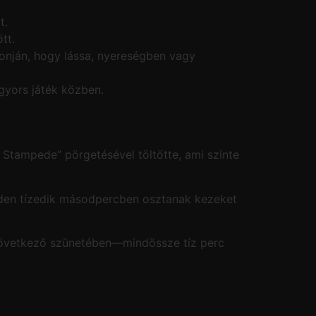
t.
tt.
fonján, hogy lássa, nyereségben vagy
gyors játék közben.
t Stampede” pörgetésével töltötte, ami szinte
inden tízedik másodpercben osztanak kezeket
 következő szünetében—mindössze tíz perc