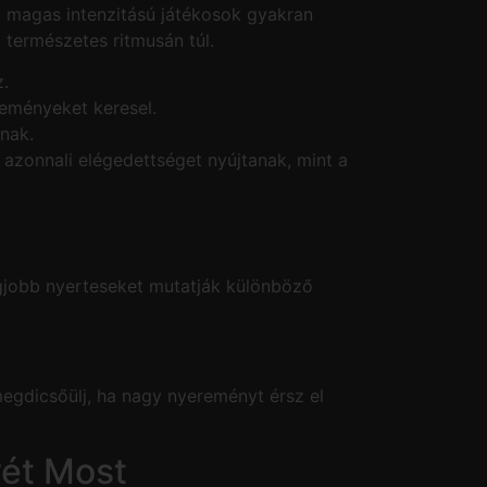
 magas intenzitású játékosok gyakran
 természetes ritmusán túl.
z.
reményeket keresel.
nak.
azonnali elégedettséget nyújtanak, mint a
egjobb nyerteseket mutatják különböző
megdicsőülj, ha nagy nyereményt érsz el
yét Most