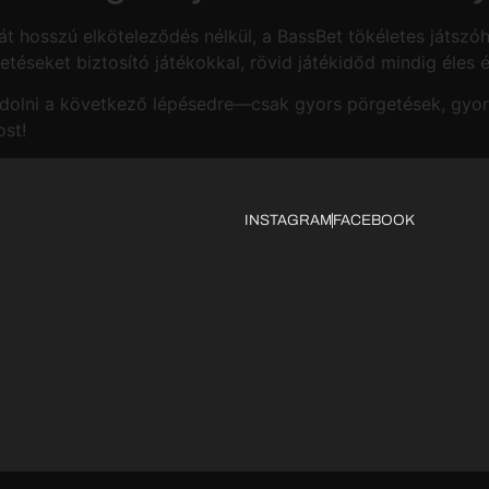
 hosszú elköteleződés nélkül, a BassBet tökéletes játszóhe
zetéseket biztosító játékokkal, rövid játékidőd mindig éles
olni a következő lépésedre—csak gyors pörgetések, gyors 
st!
INSTAGRAM
FACEBOOK