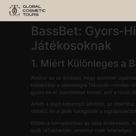
BassBet: Gyors‑H
Játékosoknak
1. Miért Különleges a
Amikor az az érzésed, hogy azonnali izgalmak
kialakítása a sebességre fókuszál—minden olda
gyors‑be‑ki szemléletet követi, ami a rövid ide
Amint a login képernyő üdvözöl, az interfész
látható, és a játék kategóriák a legnépszer
Ebben a környezetben az időd értékesebb, min
szűk időablakban, amennyi csak lehetséges.