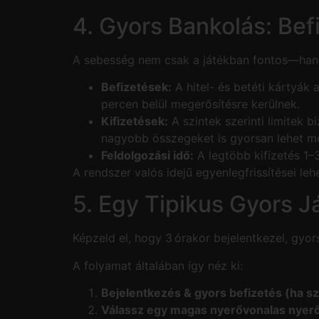
4. Gyors Bankolás: Bef
A sebesség nem csak a játékban fontos—hane
Befizetések:
A hitel- és betéti kártyák 
percen belül megerősítésre kerülnek.
Kifizetések:
A szintek szerinti limitek 
nagyobb összegeket is gyorsan lehet m
Feldolgozási idő:
A legtöbb kifizetés 1–
A rendszer valós idejű egyenlegfrissítései le
5. Egy Tipikus Gyors 
Képzeld el, hogy 3 órakor bejelentkezel, gy
A folyamat általában így néz ki:
Bejelentkezés & gyors befizetés (ha s
Válassz egy magas nyerővonalas nyer