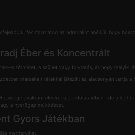
efejeződik, fenntarthatod az adrenalint anélkül, hogy hos
aradj Éber és Koncentrált
nek—a tétméret, a szünet vagy folytatás, és hogy melyik já
zdetben mérsékelt tétekkel játszik; ez alacsonyan tartja a 
ehetősége gyakran felmerül a gondolataidban—de a legtöbb 
 vagy a nyerőgép működését.
ent Gyors Játékban
llás megtérülhet.