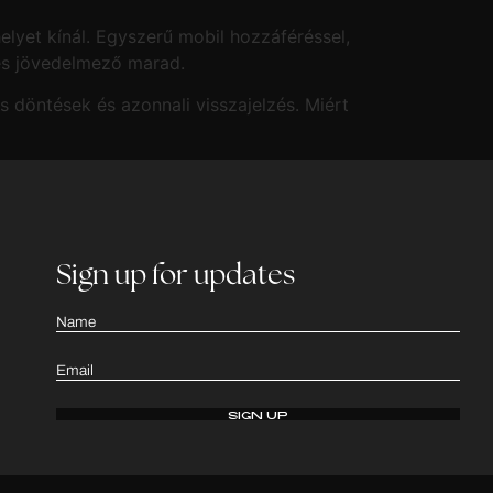
lyet kínál. Egyszerű mobil hozzáféréssel,
 és jövedelmező marad.
döntések és azonnali visszajelzés. Miért
Sign up for updates
Name
Email