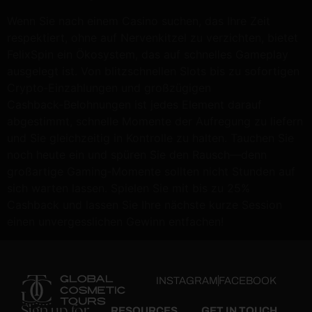
Wenn Sie nach einem Casino suchen, das Ihre Zeit
respektiert, ohne auf Nervenkitzel zu verzichten, bietet
FelixSpin ein Ökosystem, das auf schnelles Gameplay
ausgelegt ist. Von blitzschnellen Slots bis zu sofortigen
Crypto‑Einzahlungen und großzügigen
Cashback‑Belohnungen ist jedes Element darauf
abgestimmt, schnelle Momente der Aufregung zu liefern
und Sie gleichzeitig in Kontrolle zu halten. Tauchen Sie
noch heute ein und spüren Sie den Rausch—denn
großartige Gaming‑Momente sollten nicht Stunden auf
sich warten lassen. Spielen Sie mit bis zu 25%
Cashback und lassen Sie Ihre nächste kurze Session
einen unvergesslichen Gewinn entfachen!
INSTAGRAM
FACEBOOK
Sign up for
RESOURCES
GET IN TOUCH