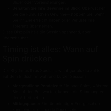
Slider oder Voreinstellungen.
Behalten Sie Ihre Gewinne im Blick:
Überwachen
Sie die kumulativen Gewinne—stoppen Sie, wenn
Sie Ihr Ziel erreicht haben oder Verluste Ihre
Toleranz übersteigen.
Diese Disziplin hält die Session spannend, aber
überschaubar.
Timing ist alles: Wann auf
Spin drücken
Der Rhythmus Ihres Spiels ist wichtiger als die Zahlen
auf dem Bildschirm während kurzer Sessions.
Morgendliche Pendelzeit:
Ein paar Spins, während
Sie auf den Bus warten, können die Stimmung vor
der Arbeit heben.
Mittagspause:
Ein fünfminütiger Energieschub
kann eine erfrischende Pause sein.