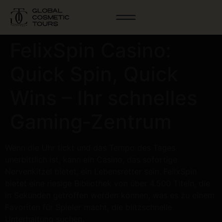
FelixSpin Casino:
Quick Spin, Quick
Wins – Ihr schnelles
Gaming‑Zentrum
Wenn die Uhr tickt und das Tempo des Tages
unerbittlich ist, kann ein Casino, das sofortige
Nervenkitzel bietet, ein Lebensretter sein. FelixSpin
bietet eine riesige Bibliothek von über 4.500 Titeln, die
in Sekunden getroffen werden können, was es zu einem
Favoriten für Spieler macht, die blitzschnelle
Unterhaltung suchen.