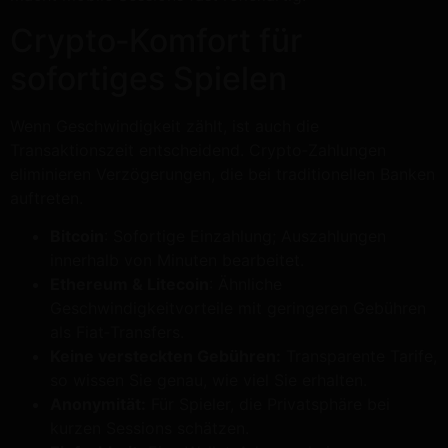
Crypto‑Komfort für
sofortiges Spielen
Wenn Geschwindigkeit zählt, ist auch die
Transaktionszeit entscheidend. Crypto‑Zahlungen
eliminieren Verzögerungen, die bei traditionellen Banken
auftreten.
Bitcoin
: Sofortige Einzahlung; Auszahlungen
innerhalb von Minuten bearbeitet.
Ethereum & Litecoin
: Ähnliche
Geschwindigkeitvorteile mit geringeren Gebühren
als Fiat‑Transfers.
Keine versteckten Gebühren:
Transparente Tarife,
so wissen Sie genau, wie viel Sie erhalten.
Anonymität:
Für Spieler, die Privatsphäre bei
kurzen Sessions schätzen.