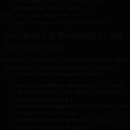
Einfachheit:
Eine Wallet-Adresse; keine
komplizierten Einrichtungsschritte.
Der Crypto‑Weg passt perfekt zu
Hochgeschwindigkeits-Gaming-Gewohnheiten.
Cashback & Rewards in der
Schnellstraße
Ein großzügiges Cashback-Programm sorgt dafür, dass
Spieler schnell wiederkommen, ohne auf große Boni
oder Wettanforderungen angewiesen zu sein.
Bis zu 25% Cashback:
Verdienen Sie sofort einen
Teil Ihrer Verluste zurück—ideal für kurze Sessions,
bei denen jeder Cent zählt.
Keine Wettbedingungen:
Cashback einlösen, ohne
mehrfach wetten zu müssen.
Auszahlungs‑Geschwindigkeit:
Cashback zügig
abheben; keine langen Wartezeiten.