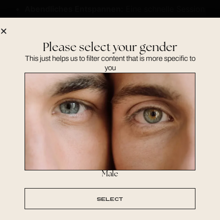
Abendliches Entspannen:
Eine schnelle Session
nach dem Abendessen bietet einen kurzen
Ausgleich vor dem Schlafengehen.
Zwischen Meetings:
Nutzen Sie die freien
Please select your gender
Minuten, um den Adrenalinspiegel hochzuhalten.
This just helps us to filter content that is more specific to
Vor dem Spiel:
Drehen Sie ein letztes Mal, bevor
you
Sie in eine längere Session woanders eintauchen.
Indem Sie Spins mit natürlichen Pausen in Ihrem Tag
abstimmen, integrieren Sie Gaming nahtlos in den Alltag.
Risiko im Blick behalten:
Flexibel steuern
Eine kurze Session erfordert strenge Risikokontrolle; es
Male
bleibt keine Zeit für längere Verluste oder
Überinvestitionen.
Select
Verlustlimits setzen:
Entscheiden Sie im Voraus,