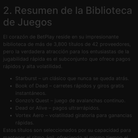
2. Resumen de la Biblioteca
de Juegos
El corazón de BetPlay reside en su impresionante
biblioteca de más de 3,800 títulos de 42 proveedores,
pero la verdadera atracción para los entusiastas de la
jugabilidad rápida es el subconjunto que ofrece pagos
rápidos y alta volatilidad.
Starburst – un clásico que nunca se queda atrás.
Book of Dead – carretes rápidos y giros gratis
instantáneos.
Gonzo’s Quest – juego de avalanchas continuo.
Dead or Alive – pagos ultrarrápidos.
Vortex Aero – volatilidad giratoria para ganancias
rápidas.
Estos títulos son seleccionados por su capacidad para
mantener el ritmo ágil, ofreciendo al mismo tiempo el