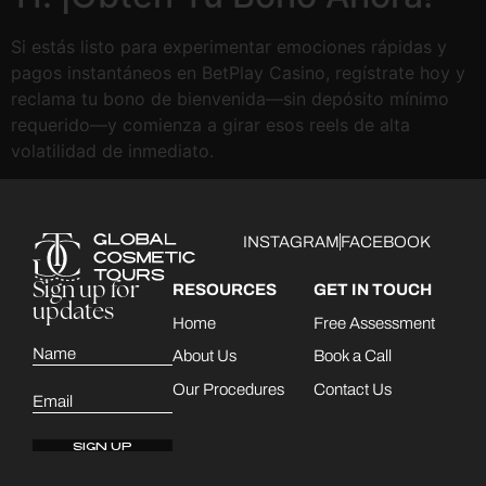
Si estás listo para experimentar emociones rápidas y
pagos instantáneos en BetPlay Casino, regístrate hoy y
reclama tu bono de bienvenida—sin depósito mínimo
requerido—y comienza a girar esos reels de alta
volatilidad de inmediato.
INSTAGRAM
FACEBOOK
Sign up for
RESOURCES
GET IN TOUCH
updates
Home
Free Assessment
Name
About Us
Book a Call
Our Procedures
Contact Us
Email