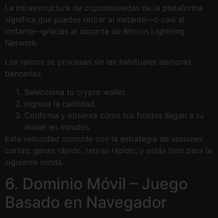
La infraestructura de criptomonedas de la plataforma
significa que puedes retirar al instante—o casi al
instante—gracias al soporte de Bitcoin Lightning
Network.
Los retiros se procesan sin las habituales demoras
bancarias:
Selecciona tu crypto wallet.
Ingresa la cantidad.
Confirma y observa cómo tus fondos llegan a tu
wallet en minutos.
Esta velocidad coincide con la estrategia de sesiones
cortas: ganas rápido, retiras rápido, y estás listo para la
siguiente ronda.
6. Dominio Móvil – Juego
Basado en Navegador