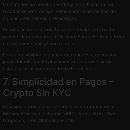
La experiencia móvil de BetPlay está diseñada con
responsive web design, eliminando la necesidad de
aplicaciones nativas o descargas.
Puedes acceder a toda la suite—desde slots hasta
poker—directamente en Chrome, Safari, Firefox o Edge
en cualquier smartphone o tablet.
Esta accesibilidad significa que puedes comenzar a
jugar durante un desplazamiento o en una sala de
espera y terminar antes de darte cuenta.
7. Simplicidad en Pagos –
Crypto Sin KYC
El casino soporta una variedad de criptomonedas:
Bitcoin, Ethereum, Litecoin, XRP, USDT, USDC, BNB,
Dogecoin, Tron, Shiba Inu y TON.