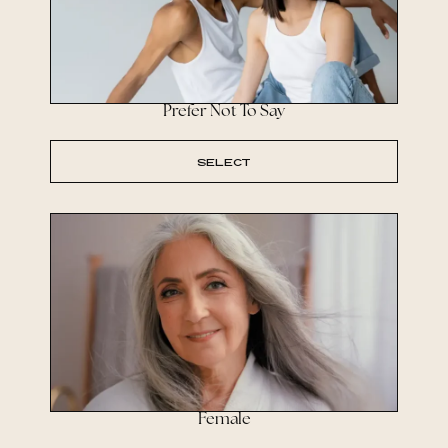
confirmación.
El resultado: vuelves a jugar en muy poco tiempo.
Las Mejores Estrategias
Prefer Not To Say
para Resultados Rápidos
Select
Los jugadores que prosperan con la velocidad suelen
adoptar tácticas simplificadas:
Enfócate en slots de alta volatilidad con tiempos
cortos de giro.
Usa mercados de apuestas bajos en deportes para
probar cuotas rápidamente.
Establece límites estrictos de sesión para evitar
sobrejugar.
Registra ganancias y pérdidas después de cada
sesión para mantener la conciencia.
Female
Siguiendo estas pautas, puedes maximizar tus