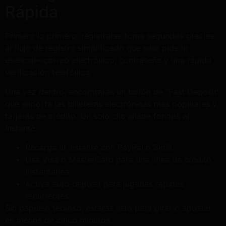
Rápida
Primero lo primero: registrarse toma segundos gracias
al flujo de registro simplificado que solo pide lo
esencial—correo electrónico, contraseña y una rápida
verificación telefónica.
Una vez dentro, encontrarás un botón de “Fast Deposit”
que soporta las billeteras electrónicas más populares y
tarjetas de crédito. Un solo clic añade fondos al
instante.
Recarga al instante con PayPal o Skrill.
Usa Visa o MasterCard para una línea de crédito
instantánea.
Activa auto‑deposit para jugadas rápidas
recurrentes.
Sin papeleo tedioso, estarás listo para girar o apostar
en menos de cinco minutos.