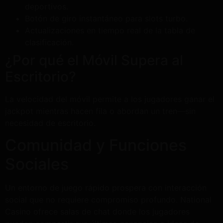
deportivos.
Botón de giro instantáneo para slots turbo.
Actualizaciones en tiempo real de la tabla de
clasificación.
¿Por qué el Móvil Supera al
Escritorio?
La velocidad del móvil permite a los jugadores ganar el
jackpot mientras hacen fila o abordan un tren—sin
necesidad de escritorio.
Comunidad y Funciones
Sociales
Un entorno de juego rápido prospera con interacción
social que no requiere compromiso profundo. National
Casino ofrece salas de chat donde los jugadores