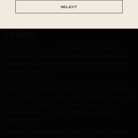
posibilidades de obtener un pago sin perder minutos
Select
valiosos.
Historias de Jugadores
Reales
Un día típico para un usuario habitual de National
Casino es así: “Abro la app durante mi descanso para
almorzar—cinco minutos en mi escritorio—y ya estoy
girando un turbo reel.”
Si el giro resulta en una ganancia en varias líneas, el
jugador revisa inmediatamente la tabla de clasificación
en vivo para ver su posición entre sus pares. Luego, con
un solo toque, realiza una pequeña apuesta en un
próximo partido de fútbol mientras espera que se
prepare su café.
Este ciclo se repite durante todo el día: giros rápidos,