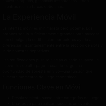
apuestas rápidas, ganancias instantáneas—todo
mientras realiza tareas cotidianas.
La Experiencia Móvil
La interfaz móvil es minimalista pero potente. Los
botones son lo suficientemente grandes para navegar
con el pulgar; la codificación por colores ayuda a
diferenciar instantáneamente entre la sección de slots y
la de apuestas deportivas.
Las notificaciones push te alertan cuando se lanza un
nuevo slot de alto pago o cuando surge una
oportunidad de apuesta en vivo—una función que
alimenta momentos de juego espontáneo.
Funciones Clave en Móvil
Desplazamiento suave entre categorías de juegos.
Una‑toque para realizar apuestas en eventos